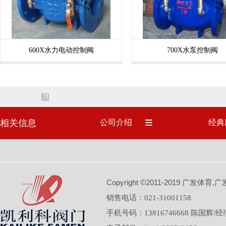
600X水力电动控制阀
700X水泵控制阀
相关信息
公司介绍
经典
Copyright ©2011-2019 广
销售电话：021-31001158
手机号码：13816746668 陈国辉/经