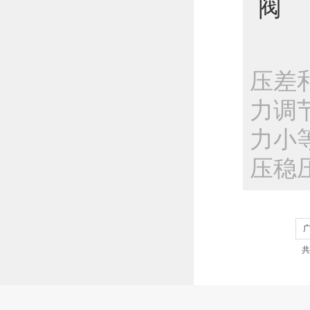
压差
力调
力小
压稳