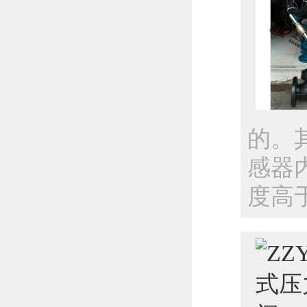
的。
感器
度高