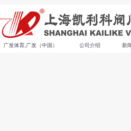
广发体育,广发（中国）
公司介绍
新