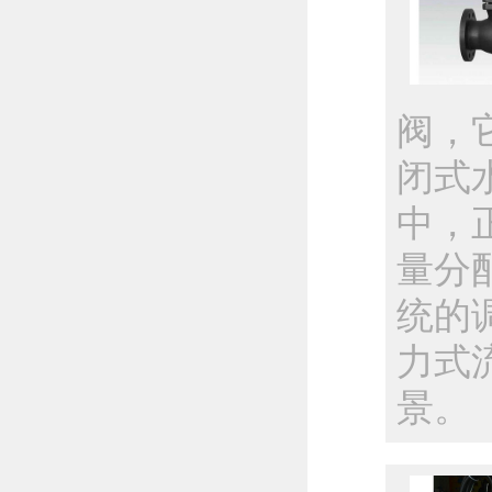
阀，
闭式
中，
量分
统的
力式
景。