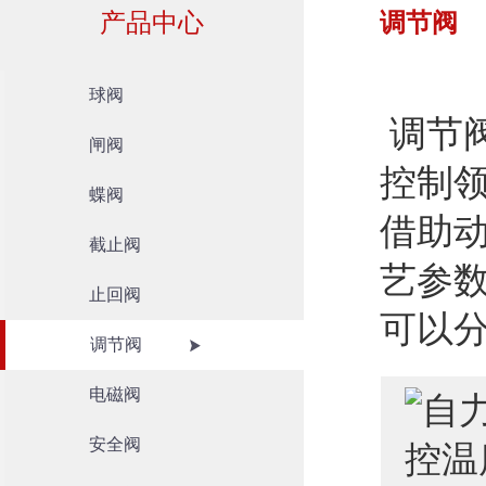
产品中心
调节阀
球阀
调节阀
闸阀
控制
蝶阀
借助
截止阀
艺参
止回阀
可以
调节阀
电磁阀
安全阀