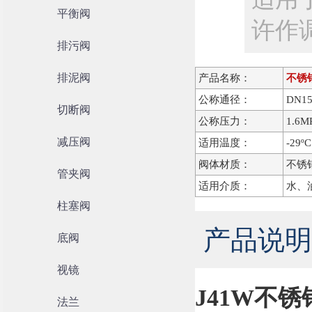
平衡阀
许作
排污阀
排泥阀
产品名称：
不锈
公称通径：
DN1
切断阀
公称压力：
1.6M
减压阀
适用温度：
-29º
阀体材质：
不锈钢
管夹阀
适用介质：
水、
柱塞阀
产品说明
底阀
视镜
J41W不
法兰