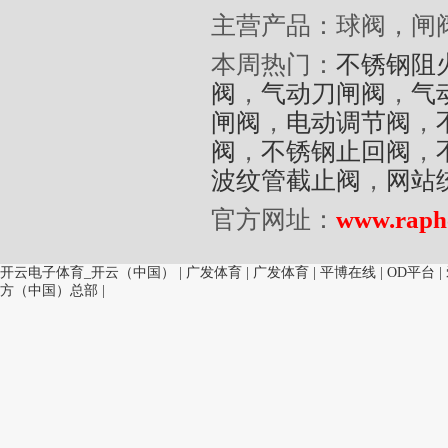
主营产品：球阀，闸
本周热门：
不锈钢阻
阀
，
气动刀闸阀
，
气
闸阀
，
电动调节阀
，
阀
，
不锈钢止回阀
，
波纹管截止阀
，
网站
官方网址：
www.raph
开云电子体育_开云（中国）
|
广发体育
|
广发体育
|
平博在线
|
OD平台
|
方（中国）总部
|