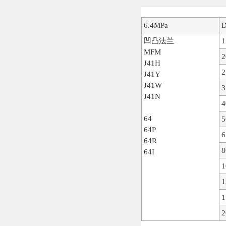
6.4MPa
凹凸法兰
1
MFM
2
J41H
2
J41Y
J41W
3
J41N
4
64
5
64P
6
64R
8
64I
1
1
1
2