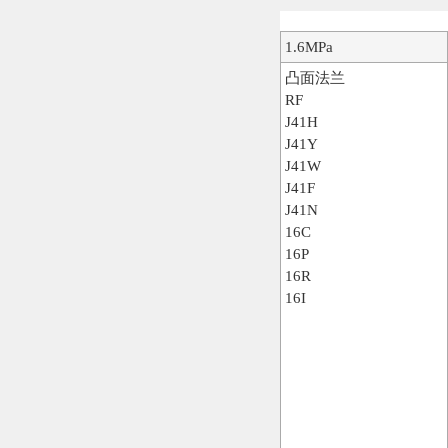
1.6MPa
凸面法兰
RF
J41H
J41Y
J41W
J41F
J41N
16C
16P
16R
16I