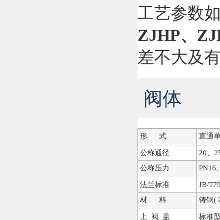
工艺参数
ZJHP、Z
差不大及
阀体
形 式
直通
公称通径
20、2
公称压力
PN16
法兰标准
JB/T7
材 料
铸钢( 
上 阀 盖
标准型：