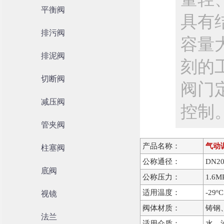
平衡阀
具有
排污阀
容量
排泥阀
刻的
切断阀
阀门
减压阀
控制
管夹阀
产品名称：
气动
柱塞阀
公称通径：
DN2
底阀
公称压力：
1.6M
适用温度：
-29º
视镜
阀体材质：
铸钢
法兰
适用介质：
水、