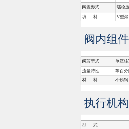
阀盖形式
螺栓
填 料
V型
阀内组件
阀芯型式
单座柱
流量特性
等百分
材 料
不锈钢（
执行机构
型 式