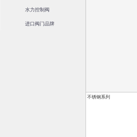
水力控制阀
进口阀门品牌
不锈钢系列