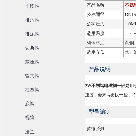
产品名称：
不锈
平衡阀
公称通径：
DN1
排污阀
公称压力：
1.0M
适用温度：
-5ºC
排泥阀
阀体材质：
黄铜
切断阀
适用介质：
水、
减压阀
产品说明
管夹阀
2W不锈钢电磁阀
一般是用
柱塞阀
速度，会来得更快一些，特
底阀
型号编制
视镜
黄铜系列
法兰