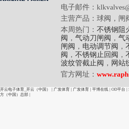
电子邮件：klkvalves@
主营产品：球阀，闸
本周热门：
不锈钢阻
阀
，
气动刀闸阀
，
气
闸阀
，
电动调节阀
，
阀
，
不锈钢止回阀
，
波纹管截止阀
，
网站
官方网址：
www.raph
开云电子体育_开云（中国）
|
广发体育
|
广发体育
|
平博在线
|
OD平台
|
方（中国）总部
|