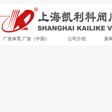
广发体育,广发（中国）
公司介绍
新