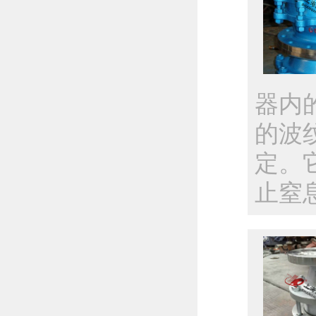
器内
的波
定。
止窒