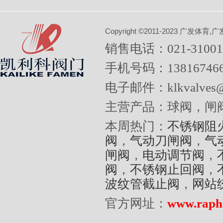
Copyright ©2011-2023 广
销售电话：021-31001
手机号码：13816746
电子邮件：klkvalves@
主营产品：球阀，闸
本周热门：
不锈钢阻
阀
，
气动刀闸阀
，
气
闸阀
，
电动调节阀
，
阀
，
不锈钢止回阀
，
波纹管截止阀
，
网站
官方网址：
www.raph