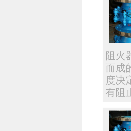
阻火
而成
度决
有阻