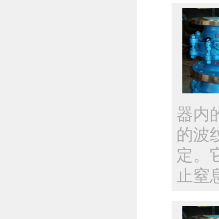
器内
的波
定。
止窒