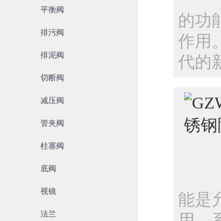
平衡阀
的功
排污阀
作用
排泥阀
代的
切断阀
减压阀
管夹阀
柱塞阀
底阀
视镜
能是
法兰
用。