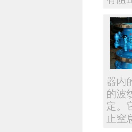
器内
的波
定。
止窒